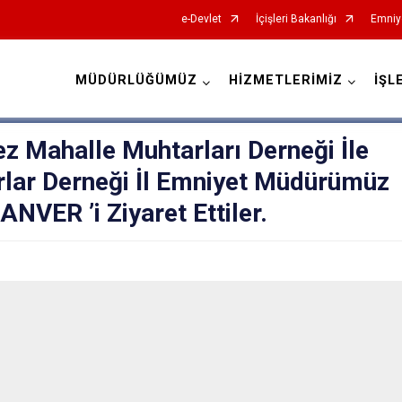
e-Devlet
İçişleri Bakanlığı
Emniy
MÜDÜRLÜĞÜMÜZ
HİZMETLERİMİZ
İŞL
İl Emniyet Müdürlükleri
 Mahalle Muhtarları Derneği İle
rlar Derneği İl Emniyet Müdürümüz
NVER ’i Ziyaret Ettiler.