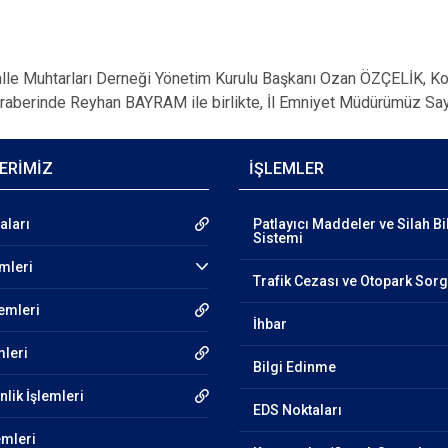
uhtarları Derneği Yönetim Kurulu Başkanı Ozan ÖZÇELİK, Koc
raberinde Reyhan BAYRAM ile birlikte, İl Emniyet Müdürümüz Sa
ERİMİZ
İŞLEMLER
aları
Patlayıcı Maddeler ve Silah Bi
Sistemi
emleri
Trafik Cezası ve Otopark Sor
lemleri
İhbar
mleri
Bilgi Edinme
lik İşlemleri
EDS Noktaları
emleri