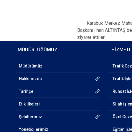
Karabük Merkez Mahalle M
Başkanı İlhan ALTINTAŞ be
ziyaret ettiler.
MÜDÜRLÜĞÜMÜZ
HİZMETL
Müdürümüz
Trafik Cez
Hakkımızda
Trafik İşl
Tarihçe
Ruhsat İş
Etik İlkeleri
Silah İşle
Şehitlerimiz
Özel Güven
Yöneticilerimiz
Eğitim İşl