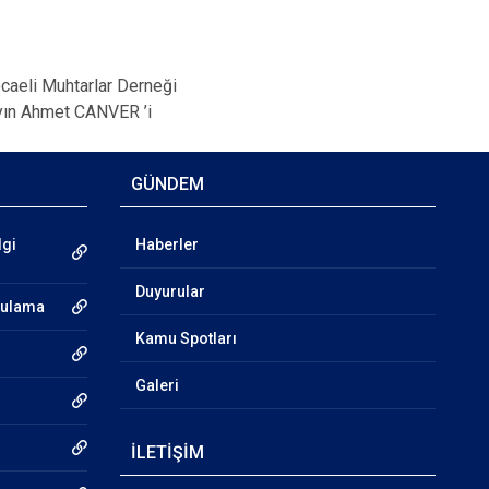
aeli Muhtarlar Derneği
yın Ahmet CANVER ’i
GÜNDEM
lgi
Haberler
Duyurular
gulama
Kamu Spotları
Galeri
İLETİŞİM