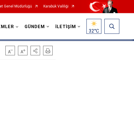
et Genel Müdürlüğü
Karabük Valiliği
EMLER
GÜNDEM
İLETİŞİM
32
°C