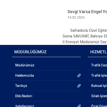
Sevgi Varsa Engel Y
14.02.2026
Safranbolu Özel Eğitim ve
Sema SAVURAT, Bahriye ER
İl Emniyet Müdürümüz Sayın
MÜDÜRLÜĞÜMÜZ
HİZMETL
Müdürümüz
Trafik Cez
Hakkımızda
Trafik İşl
Tarihçe
Ruhsat İş
Etik İlkeleri
Silah İşle
Şehitlerimiz
Özel Güven