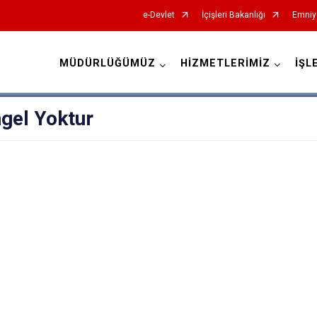
e-Devlet
İçişleri Bakanlığı
Emniy
MÜDÜRLÜĞÜMÜZ
HİZMETLERİMİZ
İŞL
İl Emniyet Müdürlükleri
gel Yoktur