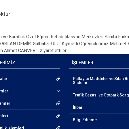
oktur
 Karabük Özel Eğitim Rehabilitasyon Merkezleri Sahibi Furkan
ASLAN DEMİR, Gülbahar ULU, Kıymetli Öğrencilerimiz Mehmet E
 Ahmet CANVER ’i ziyaret ettiler.
ERİMİZ
İŞLEMLER
aları
Patlayıcı Maddeler ve Silah Bi
Sistemi
emleri
Trafik Cezası ve Otopark Sor
lemleri
İhbar
mleri
Bilgi Edinme
lik İşlemleri